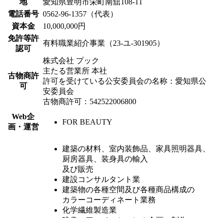
地
愛知県豊明市栄町南舘108-11
電話番号
0562-96-1357（代表）
資本金
10,000,000円
免許等許
有料職業紹介事業（23-ユ-301905）
認可
株式会社 プック
主たる営業所 本社
古物商許
許可を受けている公安委員会の名称：愛知県公
可
安委員会
古物商許可：542522006800
Web企
FOR BEAUTY
画・運営
建築の材料、室内装飾品、家具照明器具、
厨房器具、装身具の輸入
及び販売
建設コンサルタント業
建築物の各種空間及び各種商品構成の
カラーコーディネート業務
化学繊維製造業