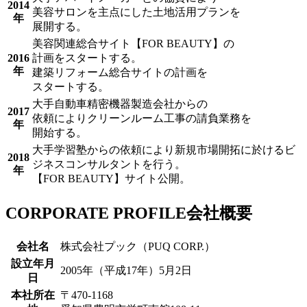
2014
美容サロンを主点にした土地活用プランを
年
展開する。
美容関連総合サイト【FOR BEAUTY】の
2016
計画をスタートする。
年
建築リフォーム総合サイトの計画を
スタートする。
大手自動車精密機器製造会社からの
2017
依頼によりクリーンルーム工事の請負業務を
年
開始する。
大手学習塾からの依頼により新規市場開拓に於けるビ
2018
ジネスコンサルタントを行う。
年
【FOR BEAUTY】サイト公開。
CORPORATE PROFILE
会社概要
会社名
株式会社プック（PUQ CORP.）
設立年月
2005年（平成17年）5月2日
日
本社所在
〒470-1168