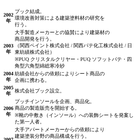
プック結成。
2002
環境改善対策による建築塗料材の研究を
年
行う。
大手製造メーカーとの協賛により建築材の
商品開発を行う。
（関西ペイント株式会社 / 関西パテ化工株式会社 / 日
2003
年
東紡績株式会社）
※PUQ クリスタルクリヤー・PUQ ソフットパテ・四
角型六角型綿総寒冷紗
2004
紡績会社からの依頼によりシート商品の
年
企画に携わる。
2005
株式会社プック設立。
年
プッチインソールを企画、商品化。
商品の製造販売を開始する。
2006
年
※靴の中敷き（インソール）への装飾シートを発案し
た第一人者。
大手アパートメーカーからの依頼により
建築塗装分野の商品構成を行う。
2007